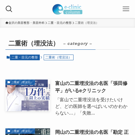
金沢の美容整形・美容外科
二重・目元の整形
二重術（埋没法）
二重術（埋没法）
– category –
二重・目元の整形
二重術（埋没法）
富山の二重埋没法の名医「張田修
二重術（埋没法）
平」がいるeクリニック
「富山で二重埋没法を受けたいけ
ど、どの医師を選べばいいのかわか
らない…」「失敗...
岡山の二重埋没法の名医「勘定 正
二重術（埋没法）