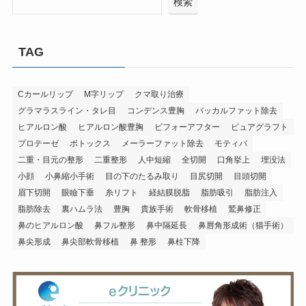
検索
TAG
Cカールリップ
M字リップ
クマ取り治療
グラマラスライン・タレ目
コンデンス豊胸
バッカルファット除去
ヒアルロン酸
ヒアルロン酸豊胸
ビフォーアフター
ピュアグラフト
プロテーゼ
ボトックス
メーラーファット除去
モティバ
二重・目元の整形
二重整形
人中短縮
全切開
口角挙上
埋没法
小顔
小鼻縮小手術
目の下のたるみ取り
目尻切開
目頭切開
眉下切開
眼瞼下垂
糸リフト
経結膜脱脂
脂肪吸引
脂肪注入
脂肪除去
裏ハムラ法
豊胸
貴族手術
軟骨移植
鷲鼻修正
鼻のヒアルロン酸
鼻フル整形
鼻中隔延長
鼻唇角形成術（猫手術）
鼻尖形成
鼻尖部軟骨移植
鼻 整形
鼻柱下降