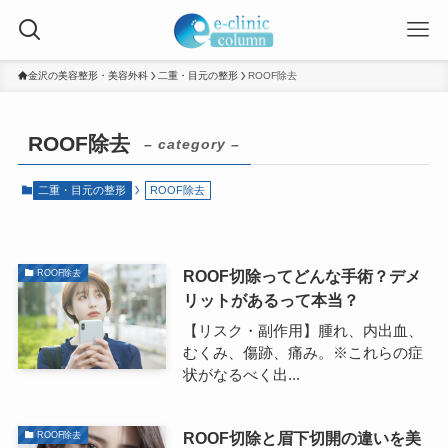
金沢の美容整形・美容外科
二重・目元の整形
ROOF除去
ROOF除去
– category –
二重・目元の整形
ROOF除去
ROOF切除ってどんな手術？デメ
ROOF除去
リットがあるって本当？
【リスク・副作用】腫れ、内出血、
むくみ、傷跡、痛み。※これらの症
状がなるべく出...
ROOF切除と眉下切開の違いを美
ROOF除去