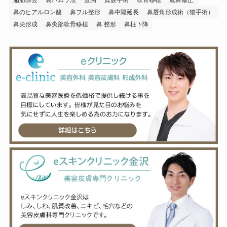
脂肪除去
裏ハムラ法
豊胸
貴族手術
軟骨移植
鷲鼻修正
鼻のヒアルロン酸
鼻フル整形
鼻中隔延長
鼻唇角形成術（猫手術）
鼻尖形成
鼻尖部軟骨移植
鼻 整形
鼻柱下降