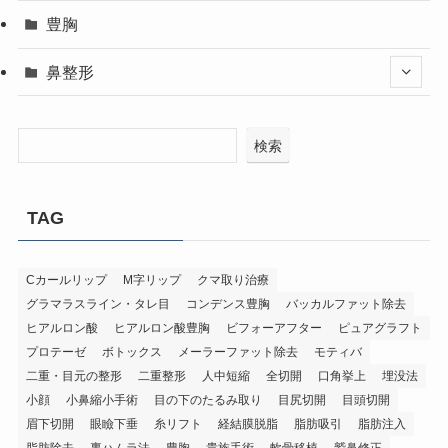
豊胸
鼻整形
検索
TAG
Cカールリップ
M字リップ
クマ取り治療
グラマラスライン・タレ目
コンデンス豊胸
バッカルファット除去
ヒアルロン酸
ヒアルロン酸豊胸
ビフォーアフター
ピュアグラフト
プロテーゼ
ボトックス
メーラーファット除去
モティバ
二重・目元の整形
二重整形
人中短縮
全切開
口角挙上
埋没法
小顔
小鼻縮小手術
目の下のたるみ取り
目尻切開
目頭切開
眉下切開
眼瞼下垂
糸リフト
経結膜脱脂
脂肪吸引
脂肪注入