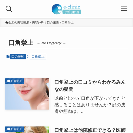
金沢の美容整形・美容外科
口の施術
口角挙上
口角挙上
– category –
口の施術
口角挙上
口角挙上の口コミからわかるみん
口角挙上
なの疑問
以前と比べて口角が下がってきたと
感じることはありませんか？顔の皮
膚や筋肉は、...
口角挙上は他院修正できる？医師
口角挙上