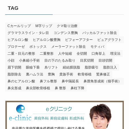
TAG
Cカールリップ
M字リップ
クマ取り治療
グラマラスライン・タレ目
コンデンス豊胸
バッカルファット除去
ヒアルロン酸
ヒアルロン酸豊胸
ビフォーアフター
ピュアグラフト
プロテーゼ
ボトックス
メーラーファット除去
モティバ
二重・目元の整形
二重整形
人中短縮
全切開
口角挙上
埋没法
小顔
小鼻縮小手術
目の下のたるみ取り
目尻切開
目頭切開
眉下切開
眼瞼下垂
糸リフト
経結膜脱脂
脂肪吸引
脂肪注入
脂肪除去
裏ハムラ法
豊胸
貴族手術
軟骨移植
鷲鼻修正
鼻のヒアルロン酸
鼻フル整形
鼻中隔延長
鼻唇角形成術（猫手術）
鼻尖形成
鼻尖部軟骨移植
鼻 整形
鼻柱下降