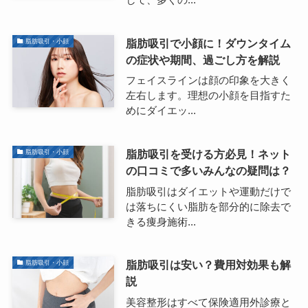
脂肪吸引で小顔に！ダウンタイム
脂肪吸引・小顔
の症状や期間、過ごし方を解説
フェイスラインは顔の印象を大きく
左右します。理想の小顔を目指すた
めにダイエッ...
脂肪吸引を受ける方必見！ネット
脂肪吸引・小顔
の口コミで多いみんなの疑問は？
脂肪吸引はダイエットや運動だけで
は落ちにくい脂肪を部分的に除去で
きる痩身施術...
脂肪吸引は安い？費用対効果も解
脂肪吸引・小顔
説
美容整形はすべて保険適用外診療と