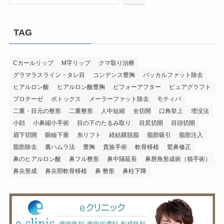
TAG
Cカールリップ
M字リップ
クマ取り治療
グラマラスライン・タレ目
コンデンス豊胸
バッカルファット除去
ヒアルロン酸
ヒアルロン酸豊胸
ビフォーアフター
ピュアグラフト
プロテーゼ
ボトックス
メーラーファット除去
モティバ
二重・目元の整形
二重整形
人中短縮
全切開
口角挙上
埋没法
小顔
小鼻縮小手術
目の下のたるみ取り
目尻切開
目頭切開
眉下切開
眼瞼下垂
糸リフト
経結膜脱脂
脂肪吸引
脂肪注入
脂肪除去
裏ハムラ法
豊胸
貴族手術
軟骨移植
鷲鼻修正
鼻のヒアルロン酸
鼻フル整形
鼻中隔延長
鼻唇角形成術（猫手術）
鼻尖形成
鼻尖部軟骨移植
鼻 整形
鼻柱下降