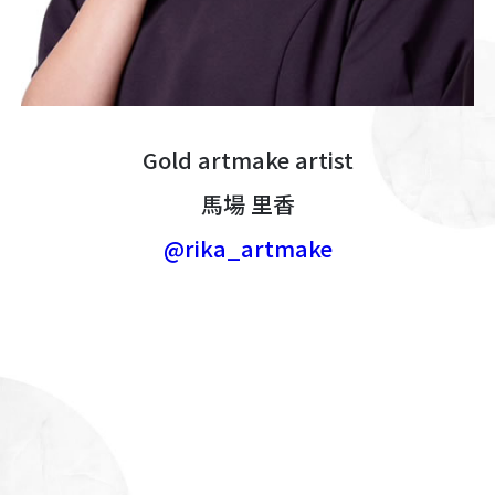
Gold artmake artist
馬場 里香
@rika_artmake