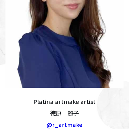
Platina artmake artist
徳原 麗子
@r_artmake