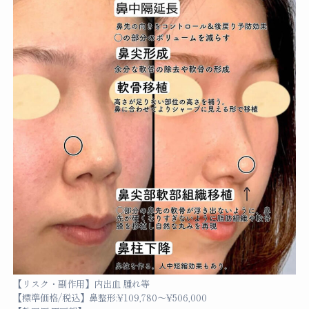
【リスク・副作用】内出血 腫れ等
【標準価格/税込】鼻整形:¥109,780～¥506,000