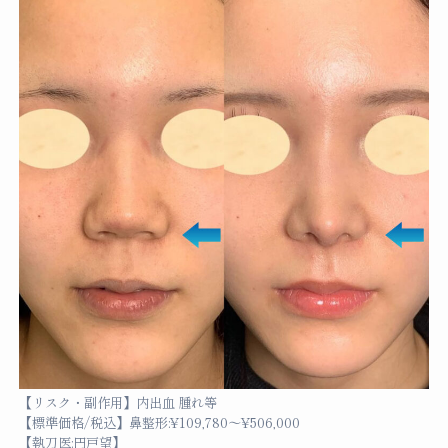
【リスク・副作用】内出血 腫れ等
【標準価格/税込】鼻整形:¥109,780～¥506,000
【執刀医:円戸望】