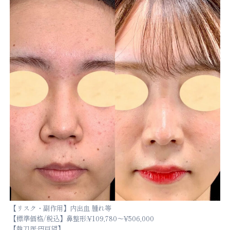
【リスク・副作用】内出血 腫れ等
【標準価格/税込】鼻整形:¥109,780～¥506,000
【執刀医:円戸望】