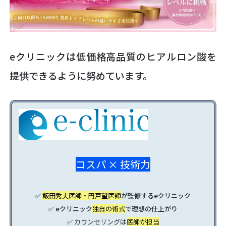
eクリニックは低価格高品質のヒアルロン酸を
提供できるように努めています。
コスパ × 技術力
✅
飯田秀夫医師・円戸望医師
が監修するeクリニック
✅ eクリニック
独自の術式
で理想の仕上がり
✅ カウンセリングは
医師が担当