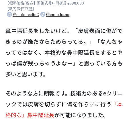
【標準価格/税込】閉鎖式鼻中隔延長:¥598,000
【執刀医:円戸望】
@endo_eclin2
@endo.hana
鼻中隔延長をしたいけど、「皮膚表面に傷がで
きるのが嫌だからためらってる。」「なんちゃ
ってではなく、本格的な鼻中隔延長をするとや
っぱ傷が残っちゃうよなー」と思っている方も
多いと思います。
そのような方に朗報です。技術力のあるeクリニ
ックでは
皮膚を切らずに傷を作らずに
行う
「
本
格的な」鼻中隔延長
が可能になりました。