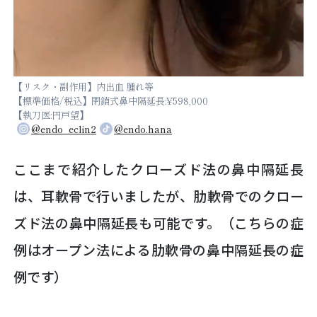
【リスク・副作用】内出血 腫れ等
【標準価格/税込】閉鎖式鼻中隔延長:¥598,000
【執刀医:円戸望】
@endo_eclin2
@endo.hana
ここまで紹介したクローズド法の鼻中隔延長
は、耳軟骨で行いましたが、肋軟骨でのクロー
ズド法の鼻中隔延長も可能です。（こちらの症
例はオープン法による肋軟骨の鼻中隔延長の症
例です）