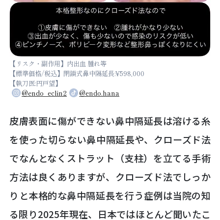
【リスク・副作用】内出血 腫れ等
【標準価格/税込】閉鎖式鼻中隔延長:¥598,000
【執刀医:円戸望】
@endo_eclin2
@endo.hana
皮膚表面に傷ができない鼻中隔延長は溶ける糸
を使った切らない鼻中隔延長や、クローズド法
でなんとなくストラット（支柱）を立てる手術
方法は良くありますが、クローズド法でしっか
りと本格的な鼻中隔延長を行う症例は当院の知
る限り2025年現在、日本ではほとんど聞いたこ