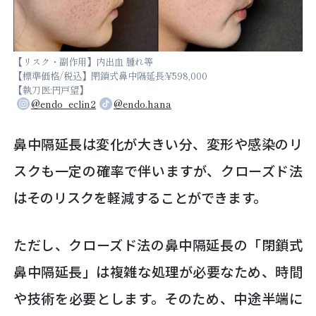
【リスク・副作用】内出血 腫れ等
【標準価格/税込】閉鎖式鼻中隔延長:¥598,000
【執刀医:円戸望】
@endo_eclin2
@endo.hana
鼻中隔延長は変化が大きい分、変形や感染のリ
スクも一定の確率で伴いますが、クローズド法
はそのリスクを軽減することができます。
ただし、クローズド法の鼻中隔延長の「閉鎖式
鼻中隔延長」は複雑な処理が必要なため、時間
や技術を必要とします。そのため、中途半端に