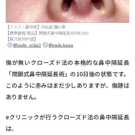
【リスク・副作用】内出血 腫れ等
【標準価格/税込】閉鎖式鼻中隔延長:¥598,000
【執刀医:円戸望】
@endo_eclin2
@endo.hana
傷が無いクローズド法の本格的な鼻中隔延長
「閉鎖式鼻中隔延長術」の10日後の状態です。
このように赤みはまだ少しありますが、傷跡は
ありません。
eクリニックが行うクローズド法の鼻中隔延長
は、