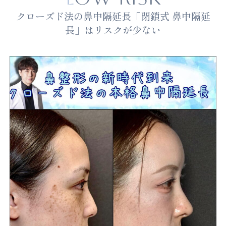
クローズド法の鼻中隔延長「閉鎖式 鼻中隔延
長」はリスクが少ない