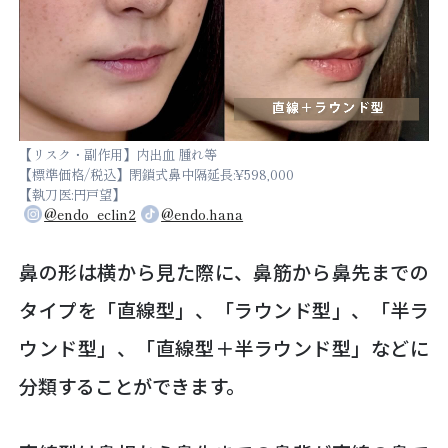
【リスク・副作用】内出血 腫れ等
【標準価格/税込】閉鎖式鼻中隔延長:¥598,000
【執刀医:円戸望】
@endo_eclin2
@endo.hana
鼻の形は横から見た際に、鼻筋から鼻先までの
タイプを「直線型」、「ラウンド型」、「半ラ
ウンド型」、「直線型＋半ラウンド型」などに
分類することができます。