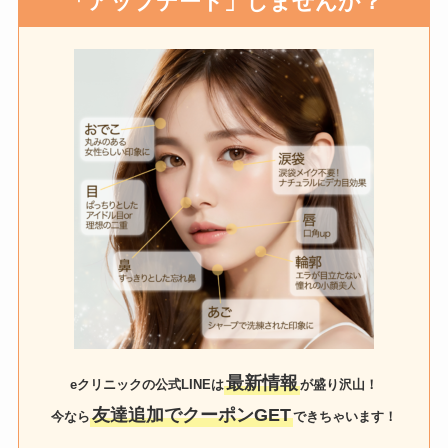
「
アップデート」しませんか？
最新情報
eクリニックの公式LINEは
が盛り沢山！
友達追加でクーポンGET
今なら
できちゃいます！