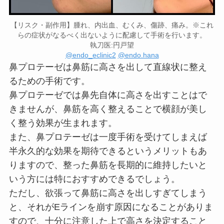
【リスク・副作用】腫れ、内出血、むくみ、傷跡、痛み。※これ
らの症状がなるべく出ないように配慮して手術を行います。
執刀医:円戸望
@endo_eclinic2
@endo.hana
鼻プロテーゼは鼻筋に高さを出して直線状に整え
るための手術です。
鼻プロテーゼでは鼻先自体に高さを出すことはで
きませんが、鼻筋を高く整えることで横顔が美し
く整う効果が生まれます。
また、鼻プロテーゼは一度手術を受けてしまえば
半永久的な効果を期待できるというメリットもあ
りますので、整った鼻筋を長期的に維持したいと
いう方には特におすすめできるでしょう。
ただし、欲張って鼻筋に高さを出しすぎてしまう
と、それがEラインを崩す原因になることがありま
すので、十分に注意した上で高さを決定すること