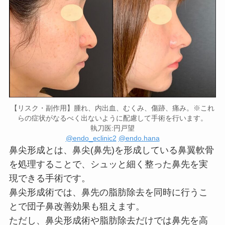
【リスク・副作用】腫れ、内出血、むくみ、傷跡、痛み。※これ
らの症状がなるべく出ないように配慮して手術を行います。
執刀医:円戸望
@endo_eclinic2
@endo.hana
鼻尖形成とは、鼻尖(鼻先)を形成している鼻翼軟骨
を処理することで、シュッと細く整った鼻先を実
現できる手術です。
鼻尖形成術では、鼻先の脂肪除去を同時に行うこ
とで団子鼻改善効果も狙えます。
ただし、鼻尖形成術や脂肪除去だけでは鼻先を高