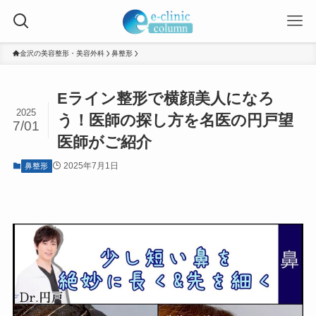
金沢の美容整形・美容外科
鼻整形
Eライン整形で横顔美人になろ
2025
う！医師の探し方を名医の円戸望
7/01
医師がご紹介
2025年7月1日
鼻整形